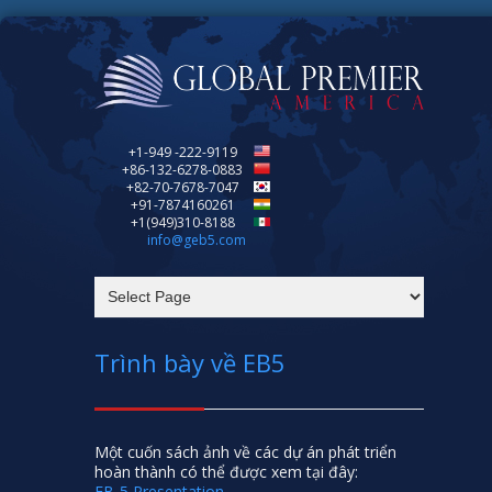
+1-949 -222-9119
+86-132-6278-0883
+82-70-7678-7047
+91-7874160261
+1(949)310-8188
info@geb5.com
Trình bày về EB5
Một cuốn sách ảnh về các dự án phát triển
hoàn thành có thể được xem tại đây:
EB-5 Presentation