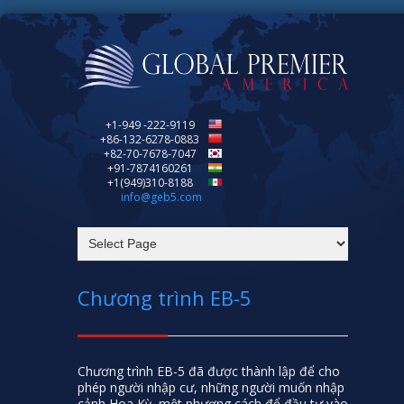
+1-949 -222-9119
+86-132-6278-0883
+82-70-7678-7047
+91-7874160261
+1(949)310-8188
info@geb5.com
Chương trình EB-5
Chương trình EB-5 đã được thành lập để cho
phép người nhập cư, những người muốn nhập
cảnh Hoa Kỳ, một phương cách để đầu tư vào